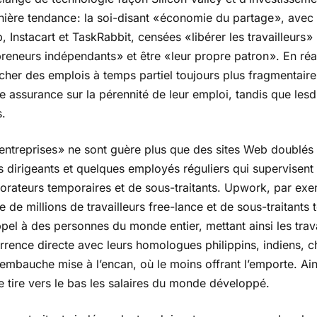
rnière tendance : la soi-disant « économie du partage », av
, Instacart et TaskRabbit, censées « libérer les travailleurs
reneurs indépendants » et être « leur propre patron ». En réal
her des emplois à temps partiel toujours plus fragmentaire
e assurance sur la pérennité de leur emploi, tandis que les
s.
 entreprises » ne sont guère plus que des sites Web doublés
s dirigeants et quelques employés réguliers qui supervisent
orateurs temporaires et de sous-traitants. Upwork, par exe
e de millions de travailleurs free-lance et de sous-traitan
ppel à des personnes du monde entier, mettant ainsi les trav
rence directe avec leurs homologues philippins, indiens, chin
embauche mise à l’encan, où le moins offrant l’emporte. Ai
 tire vers le bas les salaires du monde développé.