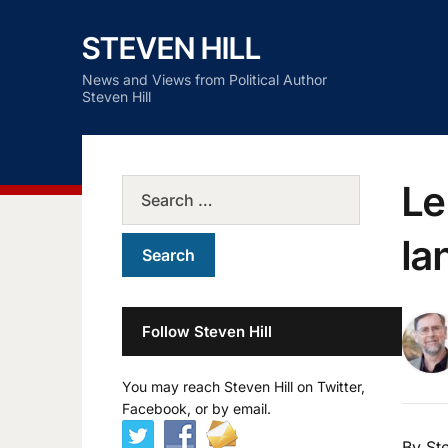
STEVEN HILL
News and Views from Political Author
Steven Hill
Le
la
Follow Steven Hill
You may reach Steven Hill on Twitter,
Facebook, or by email.
By Ste