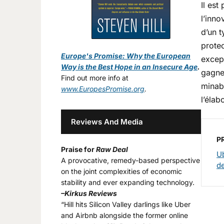
Il est
l’inno
d’un t
protec
Europe's Promise: Why the European
except
Way is the Best Hope in an Insecure Age
.
gagne
Find out more info at
minabl
www.EuropesPromise.org
.
l’élab
Reviews And Media
P
Praise for
Raw Deal
Ub
A provocative, remedy-based perspective
d
on the joint complexities of economic
stability and ever expanding technology.
–Kirkus Reviews
“Hill hits Silicon Valley darlings like Uber
and Airbnb alongside the former online