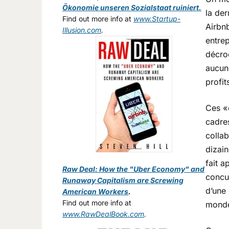
Ökonomie unseren Sozialstaat ruiniert.
la de
Find out more info at
www.Startup-
Airbnb
Illusion.com
.
entrep
décroc
aucun
profit
Ces «
cadre
collab
dizain
fait a
Raw Deal: How the "Uber Economy" and
concur
Runaway Capitalism are Screwing
d’une 
American Workers
.
Find out more info at
monde
www.RawDealBook.com
.