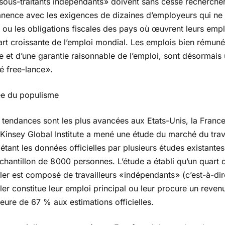
sous-traitants indépendants » doivent sans cesse rechercher
nence avec les exigences de dizaines d’employeurs qui ne r
l ou les obligations fiscales des pays où œuvrent leurs emp
art croissante de l’emploi mondial. Les emplois bien rémun
le et d’une garantie raisonnable de l’emploi, sont désorma
é free-lance ».
e du populisme
s tendances sont les plus avancées aux Etats-Unis, la Franc
Kinsey Global Institute a mené une étude du marché du trava
tant les données officielles par plusieurs études existante
chantillon de 8 000 personnes. L’étude a établi qu’un quart 
ller est composé de travailleurs « indépendants » (c’est-à-d
ller constitue leur emploi principal ou leur procure un rev
eure de 67 % aux estimations officielles.