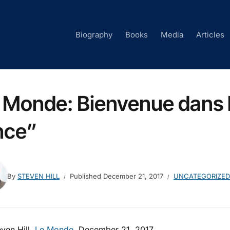
Biography
Books
Media
Articles
 Monde: Bienvenue dans l
nce”
By
STEVEN HILL
Published
December 21, 2017
UNCATEGORIZED
ven Hill,
Le Monde
, December 21, 2017