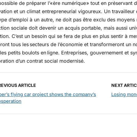
 possible de préparer l’« ère numérique » tout en préservant
vation et un climat entrepreneurial vigoureux. Un travailleu
ype d’emploi à un autre, ne doit pas être exclu des moyens
tion sociale doit devenir un acquis por­table, mais aussi uni
ion. C’est un besoin qui se fera de plus en plus sentir à m
ront tous les secteurs de l’économie et transfor­meront un 
es petits boulots en ligne. Entreprises, gouvernement et syn
oration d’un contrat social modernisé.
REVIOUS ARTICLE
NEXT ARTIC
er’s flying car project shows the company’s
Losing mone
esperation