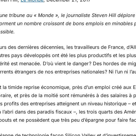
une tribune au « Monde », le journaliste Steven Hill déplo
forment un nombre croissant de bons emplois en minables pe
ssible.
urs des dernières décennies, les travailleurs de France, d’
utres pays développés ont été les plus productifs et les plu
érité est menacée. D’où vient le danger ? Des hordes de mig
rents étrangers de nos entreprises nationales ? Ni l’un ni l’au
 la timide reprise économique, près d’un emploi créé aux E
aire, et près de la moitié sont rémunérés à des salaires à 
s profits des entreprises atteignent un niveau historique – e
 l’abri dans des paradis fiscaux –, les trois quarts des Amér
outs et ne possèdent que très peu d’épargne pour faire fac
lange de technologie façon Silicon Valley et d’investisseme