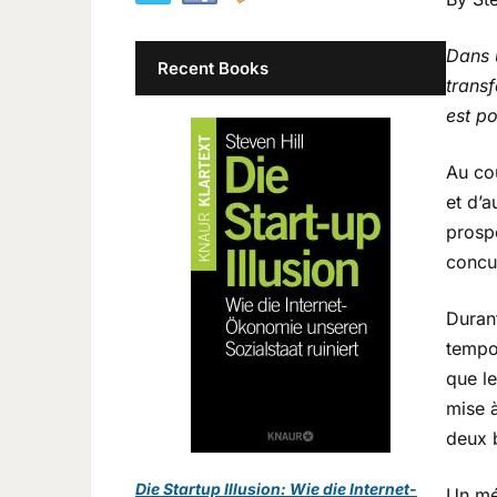
Dans 
Recent Books
trans
est po
Au co
et d’a
prosp
concur
Durant
tempor
que le
mise à
deux b
Die Startup Illusion: Wie die Internet-
Un mé