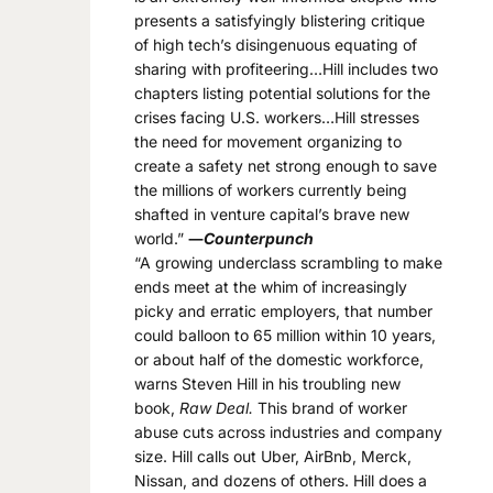
presents a satisfyingly blistering critique
of high tech’s disingenuous equating of
sharing with profiteering…Hill includes two
chapters listing potential solutions for the
crises facing U.S. workers…Hill stresses
the need for movement organizing to
create a safety net strong enough to save
the millions of workers currently being
shafted in venture capital’s brave new
world.”
―
Counterpunch
“A growing underclass scrambling to make
ends meet at the whim of increasingly
picky and erratic employers, that number
could balloon to 65 million within 10 years,
or about half of the domestic workforce,
warns Steven Hill in his troubling new
book,
Raw Deal.
This brand of worker
abuse cuts across industries and company
size. Hill calls out Uber, AirBnb, Merck,
Nissan, and dozens of others. Hill does a