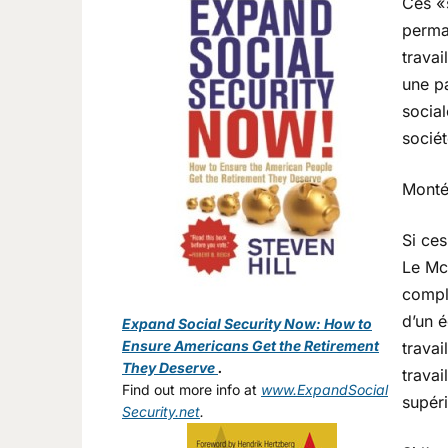
Ces « 
perma
travai
une p
socia
sociét
Monté
Si ce
Le Mc
complé
d’un é
Expand Social Security Now: How to
Ensure Americans Get the Retirement
travai
They Deserve
.
travai
Find out more info at
www.ExpandSocial
supéri
Security.net
.