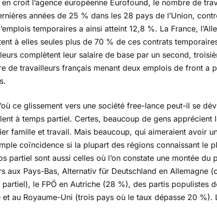
n en croit l’agence européenne Eurofound, le nombre de trav
ernières années de 25 % dans les 28 pays de l’Union, cont
’emplois temporaires a ainsi atteint 12,8 %. La France, l’All
ent à elles seules plus de 70 % de ces contrats temporaire
lleurs complètent leur salaire de base par un second, trois
e de travailleurs français menant deux emplois de front a 
s.
où ce glissement vers une société free-lance peut-il se dé
llent à temps partiel. Certes, beaucoup de gens apprécient l
ier famille et travail. Mais beaucoup, qui aimeraient avoir u
mple coïncidence si la plupart des régions connaissant le pl
s partiel sont aussi celles où l’on constate une montée du 
rs aux Pays-Bas, Alternativ für Deutschland en Allemagne (
partiel), le FPÖ en Autriche (28 %), des partis populistes 
 et au Royaume-Uni (trois pays où le taux dépasse 20 %). La