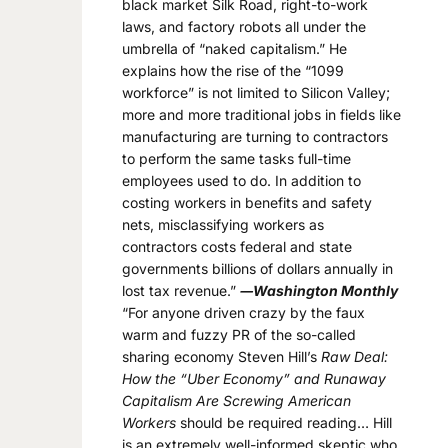
black market Silk Road, right-to-work
laws, and factory robots all under the
umbrella of “naked capitalism.” He
explains how the rise of the “1099
workforce” is not limited to Silicon Valley;
more and more traditional jobs in fields like
manufacturing are turning to contractors
to perform the same tasks full-time
employees used to do. In addition to
costing workers in benefits and safety
nets, misclassifying workers as
contractors costs federal and state
governments billions of dollars annually in
lost tax revenue.”
―Washington Monthly
“For anyone driven crazy by the faux
warm and fuzzy PR of the so-called
sharing economy Steven Hill’s
Raw Deal:
How the “Uber Economy” and Runaway
Capitalism Are Screwing American
Workers
should be required reading… Hill
is an extremely well-informed skeptic who