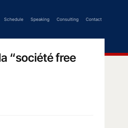
Schedule
Speaking
Consulting
Contact
a “société free