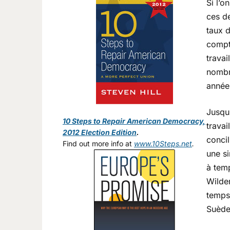
Si l’o
ces d
taux d
compt
travai
nombr
année
Jusqu’
10 Steps to Repair American Democracy,
travai
2012 Election Edition
.
concil
Find out more info at
www.10Steps.net
.
une si
à temp
Wilde
temps 
Suède